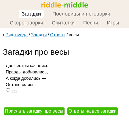
Загадки
Пословицы и поговорки
Скороговорки
Считалки
Песни
Игры
›
Ридл-мидл
/
Загадки
/
Ответы
/
весы
Загадки про весы
Две сестры качались,
Правды добивались,
А когда добились —
Остановились.
122
Прислать загадку про весы
Ответы на все загадки