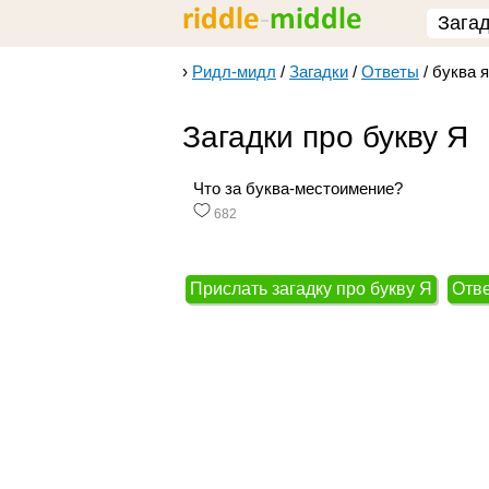
Зага
›
Ридл-мидл
/
Загадки
/
Ответы
/
буква я
Загадки про букву Я
Что за буква-местоимение?
682
Прислать загадку про букву Я
Отве