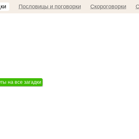
дки
Пословицы и поговорки
Скороговорки
С
ты на все загадки