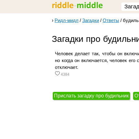
Зага
›
Ридл-мидл
/
Загадки
/
Ответы
/
будиль
Загадки про будильн
Человек делает так, чтобы он включ
но когда он включается, человек его 
отключает.
4384
Прислать загадку про будильник
О