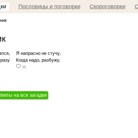
дки
Пословицы и поговорки
Скороговорки
С
ник
ик
ился,
Я напрасно не стучу,
сразу
Когда надо, разбужу.
36
тветы на все загадки