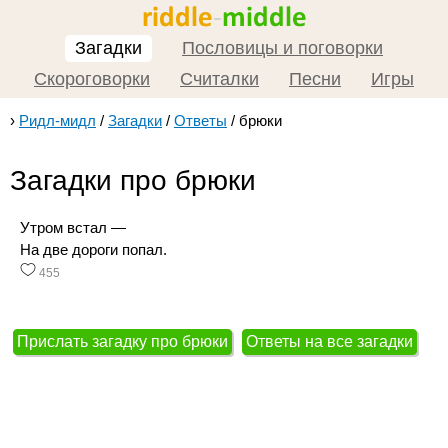
Загадки
Пословицы и поговорки
Скороговорки
Считалки
Песни
Игры
›
Ридл-мидл
/
Загадки
/
Ответы
/
брюки
Загадки про брюки
Утром встал —
На две дороги попал.
455
Прислать загадку про брюки
Ответы на все загадки