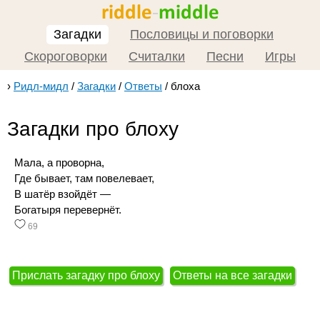
Загадки
Пословицы и поговорки
Скороговорки
Считалки
Песни
Игры
›
Ридл-мидл
/
Загадки
/
Ответы
/
блоха
Загадки про блоху
Мала, а проворна,
Где бывает, там повелевает,
В шатёр взойдёт —
Богатыря перевернёт.
69
Прислать загадку про блоху
Ответы на все загадки