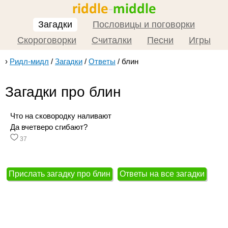
Загадки
Пословицы и поговорки
Скороговорки
Считалки
Песни
Игры
›
Ридл-мидл
/
Загадки
/
Ответы
/
блин
Загадки про блин
Что на сковородку наливают
Да вчетверо сгибают?
37
Прислать загадку про блин
Ответы на все загадки