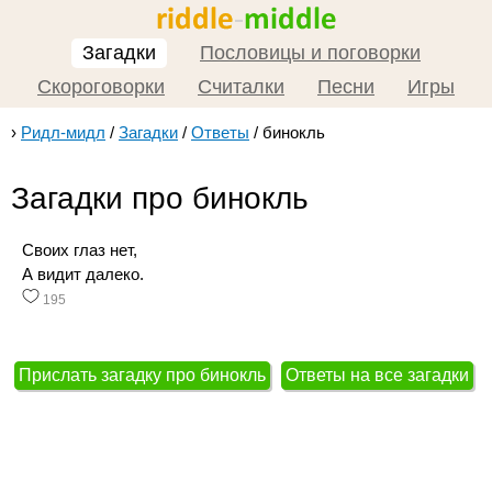
Загадки
Пословицы и поговорки
Скороговорки
Считалки
Песни
Игры
›
Ридл-мидл
/
Загадки
/
Ответы
/
бинокль
Загадки про бинокль
Своих глаз нет,
А видит далеко.
195
Прислать загадку про бинокль
Ответы на все загадки