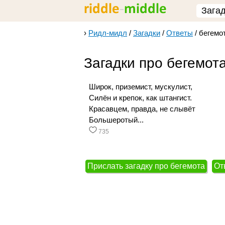
Зага
›
Ридл-мидл
/
Загадки
/
Ответы
/
бегемо
Загадки про бегемот
Широк, приземист, мускулист,
Силён и крепок, как штангист.
Красавцем, правда, не слывёт
Большеротый...
735
Прислать загадку про бегемота
От