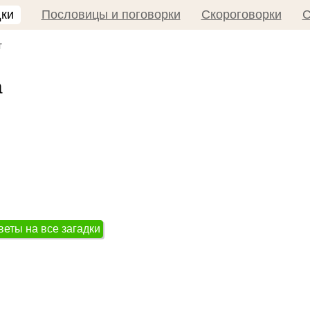
дки
Пословицы и поговорки
Скороговорки
С
т
а
веты на все загадки