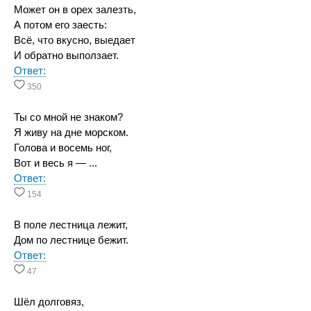
Может он в орех залезть,
А потом его заесть:
Всё, что вкусно, выедает
И обратно выползает.
Ответ:
350
Ты со мной не знаком?
Я живу на дне морском.
Голова и восемь ног,
Вот и весь я — ...
Ответ:
154
В поле лестница лежит,
Дом по лестнице бежит.
Ответ:
47
Шёл долговяз,