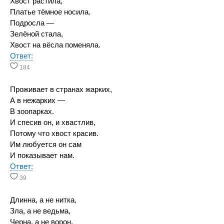
Хвост растила,
Платье тёмное носила.
Подросла —
Зелёной стала,
Хвост на вёсла поменяла.
Ответ:
184
Проживает в странах жарких,
А в нежарких —
В зоопарках.
И спесив он, и хвастлив,
Потому что хвост красив.
Им любуется он сам
И показывает нам.
Ответ:
39
Длинна, а не нитка,
Зла, а не ведьма,
Черна, а не ворон.