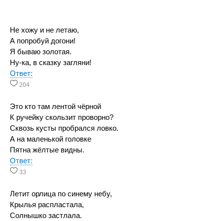
Не хожу и не летаю,
А попробуй догони!
Я бываю золотая.
Ну-ка, в сказку загляни!
Ответ:
204
Это кто там лентой чёрной
К ручейку скользит проворно?
Сквозь кусты пробрался ловко.
А на маленькой головке
Пятна жёлтые видны.
Ответ:
33
Летит орлица по синему небу,
Крылья распластала,
Солнышко застлала.