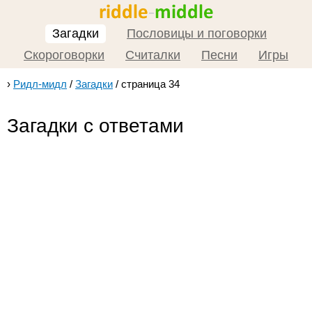
Загадки
Пословицы и поговорки
Скороговорки
Считалки
Песни
Игры
›
Ридл-мидл
/
Загадки
/
страница 34
Загадки с ответами