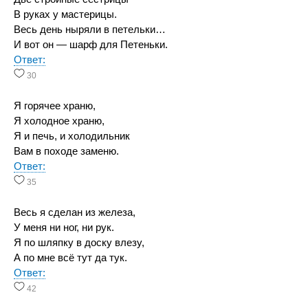
В руках у мастерицы.
Весь день ныряли в петельки…
И вот он — шарф для Петеньки.
Ответ:
30
Я горячее храню,
Я холодное храню,
Я и печь, и холодильник
Вам в походе заменю.
Ответ:
35
Весь я сделан из железа,
У меня ни ног, ни рук.
Я по шляпку в доску влезу,
А по мне всё тут да тук.
Ответ:
42