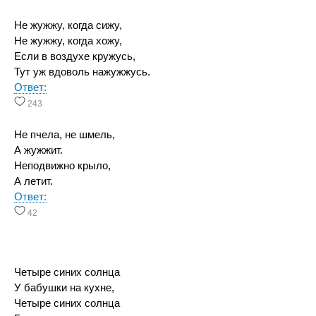
Не жужжу, когда сижу,
Не жужжу, когда хожу,
Если в воздухе кружусь,
Тут уж вдоволь нажужжусь.
Ответ:
243
Не пчела, не шмель,
А жужжит.
Неподвижно крыло,
А летит.
Ответ:
42
Четыре синих солнца
У бабушки на кухне,
Четыре синих солнца