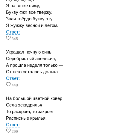
Я на ветке сижу,
Букву «ж» всё твержу,
Зная твёрдо букву эту,
Я жужжу весной и летом.
Ответ:
345
Украшал ночную синь
Серебристый апельсин,
А прошла неделя только —
От него осталась долька.
Ответ:
448
На большой цветной ковёр
Села эскадрилья —
То раскроет, то закроет
Расписные крылья.
Ответ:
299