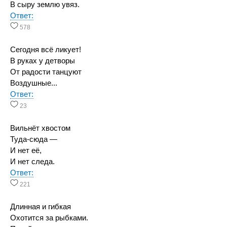
В сыру землю увяз.
Ответ:
578
Сегодня всё ликует!
В руках у детворы
От радости танцуют
Воздушные...
Ответ:
23
Вильнёт хвостом
Туда-сюда —
И нет её,
И нет следа.
Ответ:
221
Длинная и гибкая
Охотится за рыбками.