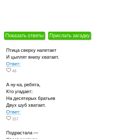
Показать ответы
Прислать загадку
Птица сверху налетает
И цыплят внизу хватает.
Ответ:
48
А ну-ка, ребята,
Кто угадает:
На десятерых братьев
Двух шуб хватает.
Ответ:
357
Подрастала —