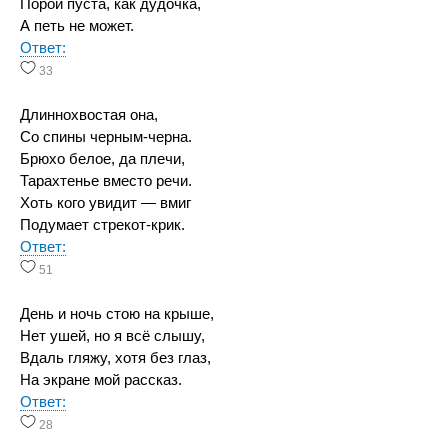
Порой пуста, как дудочка,
А петь не может.
Ответ:
33
Длиннохвостая она,
Со спины черным-черна.
Брюхо белое, да плечи,
Тарахтенье вместо речи.
Хоть кого увидит — вмиг
Подумает стрекот-крик.
Ответ:
51
День и ночь стою на крыше,
Нет ушей, но я всё слышу,
Вдаль гляжу, хотя без глаз,
На экране мой рассказ.
Ответ:
28