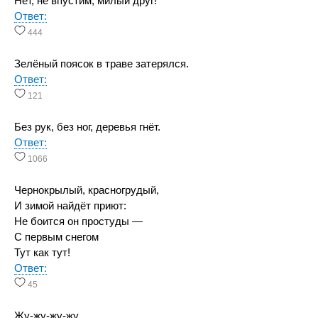
Нет, не впустим, милый друг!
Ответ:
444
Зелёный поясок в траве затерялся.
Ответ:
121
Без рук, без ног, деревья гнёт.
Ответ:
1066
Чернокрылый, красногрудый,
И зимой найдёт приют:
Не боится он простуды —
С первым снегом
Тут как тут!
Ответ:
45
Жу-жу-жу-жу,