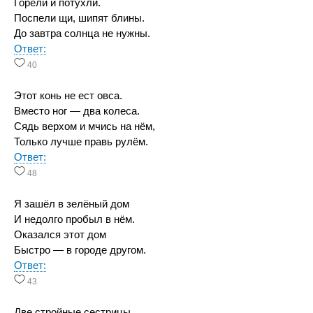
Горели и потухли.
Поспели щи, шипят блины.
До завтра солнца не нужны.
Ответ:
40
Этот конь не ест овса.
Вместо ног — два колеса.
Сядь верхом и мчись на нём,
Только лучше правь рулём.
Ответ:
48
Я зашёл в зелёный дом
И недолго пробыл в нём.
Оказался этот дом
Быстро — в городе другом.
Ответ:
43
Две стройные сестрицы