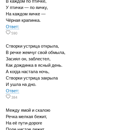
В каждом по птичке,
У птички — по яичку,
На каждом яичке —
Чёрная крапинка.
Ответ:
590
Створки устрица открыла,
В речке жемчуг свой обмыла,
Засиял он, заблестел,
Как дождинка в ясный день.
А когда настала ночь,
Створки устрица закрыла
И ушла на дно.
Ответ:
384
Между ямой и скалою
Речка мелкая бежит,
На её пути-дороге
Поле чистое лежит.