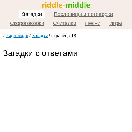
Загадки
Пословицы и поговорки
Скороговорки
Считалки
Песни
Игры
›
Ридл-мидл
/
Загадки
/
страница 18
Загадки с ответами