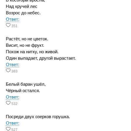
В косогоры вросла,
Над кручей лес
Возрос до небес.
Ответ:
351
Растёт, но не цветок.
Висит, но не фрукт.
Похож на нитку, но живой.
Один выпадает, другой вырастает.
Ответ:
383
Белый баран ушёл,
Чёрный остался.
Ответ:
532
Посреди двух озерков горушка.
Ответ:
527