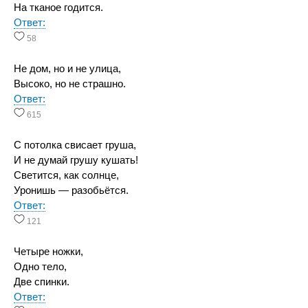
На тканое годится.
Ответ:
58
Не дом, но и не улица,
Высоко, но не страшно.
Ответ:
615
С потолка свисает груша,
И не думай грушу кушать!
Светится, как солнце,
Уронишь — разобьётся.
Ответ:
121
Четыре ножки,
Одно тело,
Две спинки.
Ответ: