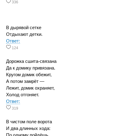
336
В дырявой сетке
Отдыхают детки.
Ответ:
124
Дорожка сшита-связана
Да к домику привязана.
Кругом домик обежит,
А потом замрёт —
Лежит, домик охраняет,
Холод отгоняет.
Ответ:
319
В чистом поле ворота
И два длинных хода:
По одному пойдёшь,