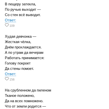
В пещеру затекла,
По ручью выходит —
Со стен всё выводит.
Ответ:
109
Худая девчонка —
Жесткая чёлка,
Днём прохлаждается.
А по утрам да вечерам
Работать принимается:
Голову покроет
Да стены помоет.
Ответ:
156
На срубленном да пиленом
Тканое положено,
Да на всех помножено.
Что от земли родится —