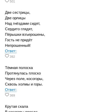
501
Две сестрицы,
Две орлицы
Над гнёздами сидят,
Сердито глядят,
Пёрышки взъерошены,
Гость не придёт
Непрошенный!
Ответ:
392
Тёмная полоска
Протянулась плоско
Через поле, косогоры,
Сквозь холмы и горы.
Ответ:
369
Крутая скала