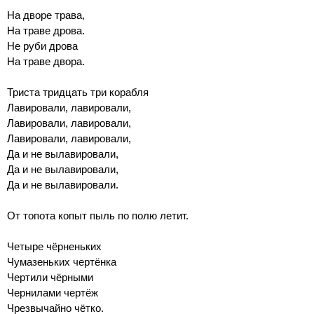
На дворе трава,
На траве дрова.
Не руби дрова
На траве двора.
Триста тридцать три корабля
Лавировали, лавировали,
Лавировали, лавировали,
Лавировали, лавировали,
Да и не вылавировали,
Да и не вылавировали,
Да и не вылавировали.
От топота копыт пыль по полю летит.
Четыре чёрненьких
Чумазеньких чертёнка
Чертили чёрными
Чернилами чертёж
Чрезвычайно чётко.