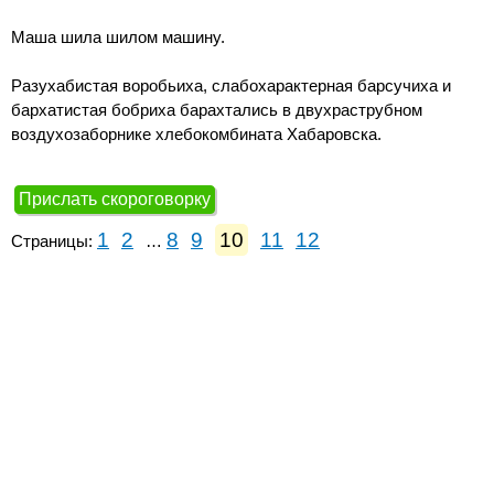
Маша шила шилом машину.
Разухабистая воробьиха, слабохарактерная барсучиха и
бархатистая бобриха барахтались в двухраструбном
воздухозаборнике хлебокомбината Хабаровска.
Прислать скороговорку
1
2
8
9
10
11
12
Страницы:
…