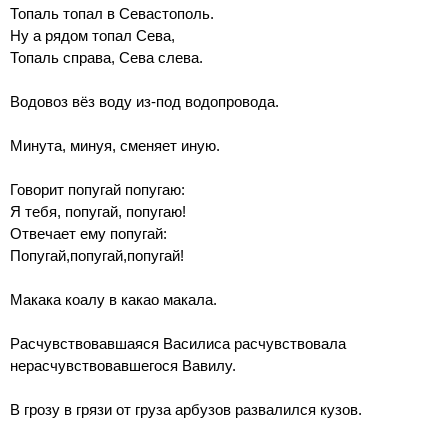
Топаль топал в Севастополь.
Ну а рядом топал Сева,
Топаль справа, Сева слева.
Водовоз вёз воду из-под водопровода.
Минута, минуя, сменяет иную.
Говорит попугай попугаю:
Я тебя, попугай, попугаю!
Отвечает ему попугай:
Попугай,попугай,попугай!
Макака коалу в какао макала.
Расчувствовавшаяся Василиса расчувствовала
нерасчувствовавшегося Вавилу.
В грозу в грязи от груза арбузов развалился кузов.