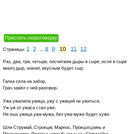
Прислать скороговорку
1
2
8
9
10
11
12
Страницы:
…
Раз, два, три, четыре, посчитаем дыры в сыре, если в сыре
много дыр, значит, вкусным будет сыр.
Галка села на забор,
Грач завёл с ней разговор.
Ужа ужалила ужица, ужу с ужицей не ужиться,
Уж уж от ужаса стал уже,
Не ешь ужица ужа-мужа, без ужа-мужа будет хуже.
Шли Струмай, Строкциг, Марнос, Прокцогцзинь и