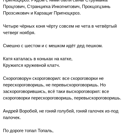
Пригноцкроз. Рядом с ними были сыны Струмайка
Процгович, Странцигка Инкогнитович, Прокцогцзинь
Прозсикович и Карзациг Пригноцкроз.
Четыре чёрных коня чёрту совсем не чета в четвёртый
четверг ноября.
Смешно с шестом и с мешком идёт дед пешком.
Катя каталась в коньках на катке,
Кружился кружевной клатч.
Скороговорун скороговорил: все скороговорки не
перескороговоришь, не перевыскороговоришь. Но
заскороговорившись, всё таки выскороговорил: все
скороговорки перескороговоришь, перевыскороговоришь.
Андрей Воробей, не гоняй голубей, гоняй галочек из-под
палочек.
По дороге топал Топаль,