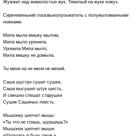
Жужжит над жимолостью жук. Тяжелый на жуке кожух.
Сиреневенький глазовыколупыватель с полувыломанными
ножками.
Мила мыла мишку мылом,
Мила мыло уронила,
Уронила Мила мыло,
Мила мишку не домыла.
Ты меня на не меня не меняй.
Саша шустро сушит сушки,
Саша высушил штук шесть,
И смешно спешат старушки
Сушик Сашиных поесть.
Мышонку шепчет мышь:
«Ты что не спишь, шуршишь?»
Мышонок шепчет мыши:
«Шуршать я буду тише.»