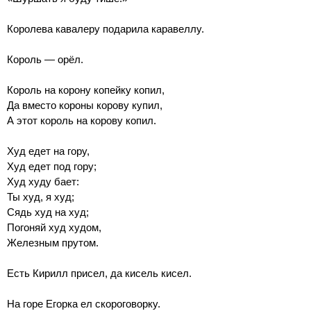
Королева кавалеру подарила каравеллу.
Король — орёл.
Король на корону копейку копил,
Да вместо короны корову купил,
А этот король на корову копил.
Худ едет на гору,
Худ едет под гору;
Худ худу бает:
Ты худ, я худ;
Сядь худ на худ;
Погоняй худ худом,
Железным прутом.
Есть Кирилл присел, да кисель кисел.
На горе Егорка ел скороговорку.