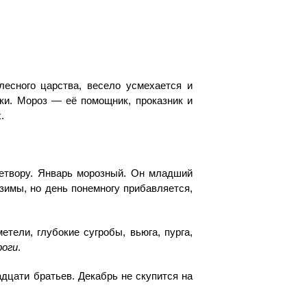
лесного царства, весело усмехается и
и. Мороз — её помощник, проказник и
.
детвору. Январь морозный. Он младший
 зимы, но день понемногу прибавляется,
тели, глубокие сугробы, вьюга, пурга,
роги
.
дцати братьев. Декабрь не скупится на