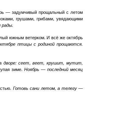
ябрь — задумчивый прощальный с летом
оками, грушами, грибами, увядающими
 рады.
плый южным ветерком. И всё же октябрь
октябре птицы с родиной прощаются.
а дворе: сеет, веет, крушит, мутит,
тупая зиме.
Ноябрь — последний месяц
остью.
Готовь сани летом, а телегу —