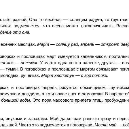
стаёт разной. Она то весёлая — солнцем радует, то грустная
вицах подмечается, что весна может покапризничать. Весн
дение ото сна
.
весенних месяцах.
Март — солнцу рад, апрель — откроет дверь
оворках и пословицах март именуется капельником, протальн
снежок — нележок
. У марта одна нога в валенке, другая — в с
— туман. В поговорках и пословицах с мартом связывают прилё
 молодых, ручейках.
Март хлопотун — с гор потоки
.
рках и пословицах апрель рисуется обманщиком, шутником.
пасмурно и дождило, а то и вовсе снег и заморозки. В апреле 
 большой воды
. Это пора массового прилёта птиц, пробужден
, звуками и запахами. Май дарит нам раннюю грозу и первы
андышей. Часто это подмечается в поговорках.
Месяц май — пой