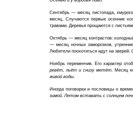
Осенью и у воробья пиво.
Сентябрь — месяц листопада, хмурого
месяц. Случаются первые осенние хо
травами. Деревья прощаются с листьями
Октябрь — месяц контрастов: холодный
— месяц ночных заморозков, утренни
Любители поохотиться идут на зверей.
Ноябрь переменчив. Его характер ото
ревёт, льёт и снизу метёт.
Месяц ко
живой воды.
Иногда поговорки и пословицы о време
зимой
.
Летом вставать с солнцем поче