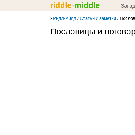
Зага
›
Ридл-мидл
/
Статьи и заметки
/
Послов
Пословицы и поговор