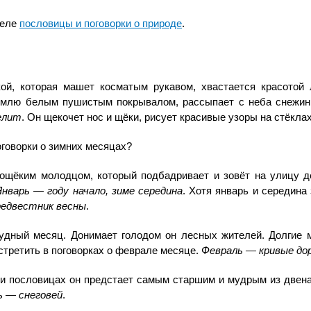
деле
пословицы и поговорки о природе
.
ой, которая машет косматым рукавом, хвастается красотой 
емлю белым пушистым покрывалом, рассыпает с неба снежинк
велит
. Он щекочет нос и щёки, рисует красивые узоры на стёклах
оговорки о зимних месяцах?
ощёким молодцом, который подбадривает и зовёт на улицу 
Январь — году начало, зиме середина
. Хотя январь и середина
редвестник весны
.
дный месяц. Донимает голодом он лесных жителей. Долгие ме
стретить в поговорках о феврале месяце.
Февраль — кривые до
х и пословицах он предстает самым старшим и мудрым из двена
ь — снеговей
.