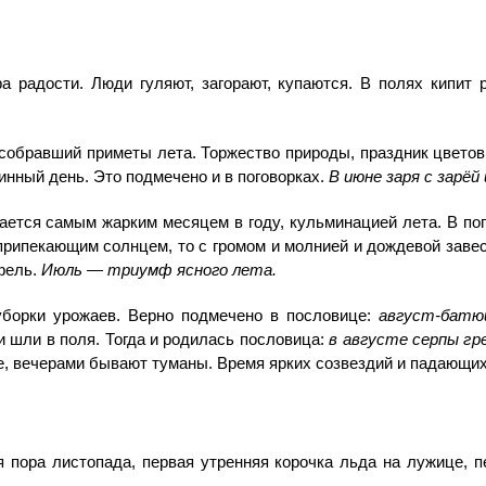
а радости. Люди гуляют, загорают, купаются. В полях кипит 
собравший приметы лета. Торжество природы, праздник цветов 
инный день. Это подмечено и в поговорках.
В июне заря с зарёй
ается самым жарким месяцем в году, кульминацией лета. В пог
 припекающим солнцем, то с громом и молнией и дождевой завесо
офель.
Июль — триумф ясного лета.
уборки урожаев. Верно подмечено в пословице:
август-батю
и шли в поля. Тогда и родилась пословица:
в августе серпы гр
е, вечерами бывают туманы. Время ярких созвездий и падающих
 пора листопада, первая утренняя корочка льда на лужице, пе