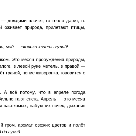
 — дождями плачет, то тепло дарит, то
ой оживает природа, прилетают птицы,
, май — сколько хочешь гуляй!
иком. Это месяц пробуждения природы,
апоге, в левой руке метель, в правой —
т грачей, пение жаворонка, говорится о
 А всё потому, что в апреле погода
обильно тают снега. Апрель — это месяц
ия насекомых, набухших почек, дыхания
й гром, аромат свежих цветов и полёт
 да гуляй
.