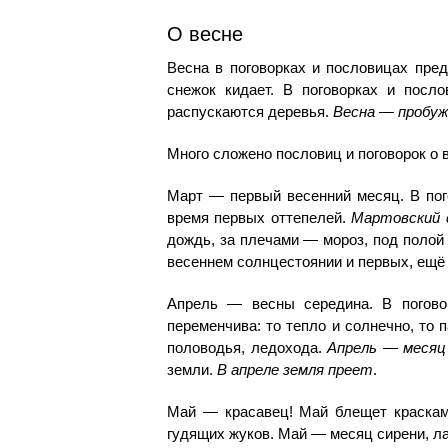
О весне
Весна в поговорках и пословицах пред
снежок кидает. В поговорках и посло
распускаются деревья.
Весна — пробуж
Много сложено пословиц и поговорок о 
Март — первый весенний месяц. В пог
время первых оттепелей.
Мартовский 
дождь, за плечами — мороз, под полой 
весеннем солнцестоянии и первых, ещё
Апрель — весны середина. В погово
переменчива: то тепло и солнечно, то 
половодья, ледохода.
Апрель — месяц
земли.
В апреле земля преет
.
Май — красавец! Май блещет красками
гудящих жуков. Май — месяц сирени, л