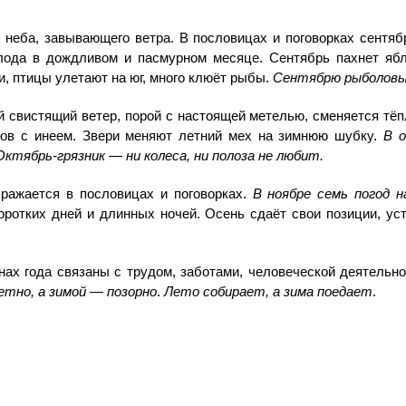
 неба, завывающего ветра. В пословицах и поговорках сент
лода в дождливом и пасмурном месяце. Сентябрь пахнет ябл
, птицы улетают на юг, много клюёт рыбы.
Сентябрю рыболовы
 свистящий ветер, порой с настоящей метелью, сменяется тё
ков с инеем. Звери меняют летний мех на зимнюю шубку.
В 
Октябрь-грязник — ни колеса, ни полоза не любит.
бражается в пословицах и поговорках.
В ноябре семь погод н
ротких дней и длинных ночей. Осень сдаёт свои позиции, ус
нах года связаны с трудом, заботами, человеческой деятельн
тно, а зимой — позорно
.
Лето собирает, а зима поедает
.