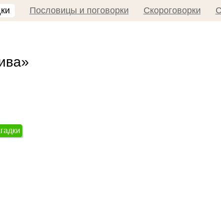
дки
Пословицы и поговорки
Скороговорки
С
нива»
агадки