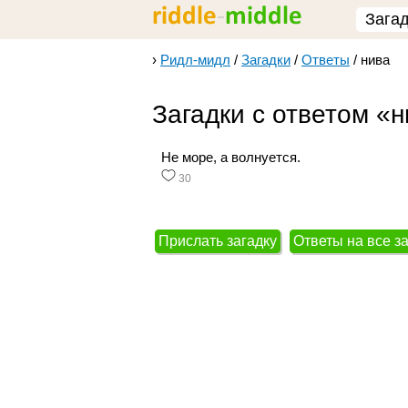
Зага
›
Ридл-мидл
/
Загадки
/
Ответы
/
нива
Загадки с ответом «
Не море, а волнуется.
30
Прислать загадку
Ответы на все з